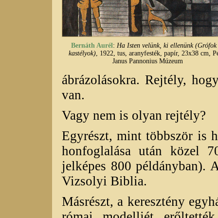
Bernáth Aurél
:
Ha Isten velünk, ki ellenünk (Grófok
kastélyok)
, 1922, tus, aranyfesték, papír, 23x38 cm, P
Janus Pannonius Múzeum
ábrázolásokra. Rejtély, ho
van.
Vagy nem is olyan rejtély?
Egyrészt, mint többször is 
honfoglalása után közel 7
jelképes 800 példányban). 
Vizsolyi Biblia.
Másrészt, a keresztény egyh
római modelljét erőltett