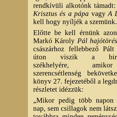
rendkívüli alkotónk támadt:
Krisztus és a pápa
vagy
A 
kell hogy nyíljék a szemünk.
Előtte be kell érnünk azon
Markó Károly
Pál hajótöré
császárhoz fellebbező Pált 
úton viszik a biro
székhelyére, ami
szerencsétlenség bekövetk
könyv 27. fejezetéből a leg
részletet idézzük:
„Mikor pedig több napon
nap, sem csillagok nem látsz
továbbra minden reménység