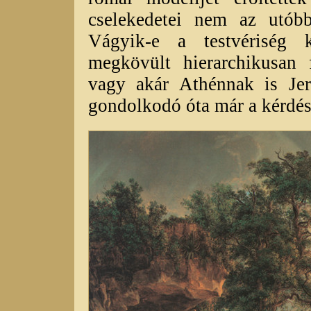
cselekedetei nem az utóbb
Vágyik-e a testvériség 
megkövült hierarchikusan
vagy akár Athénnak is Jer
gondolkodó óta már a kérdésf