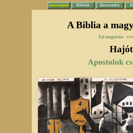
A Biblia a mag
Pál megtérése
<<
Hajót
Apostolok cse