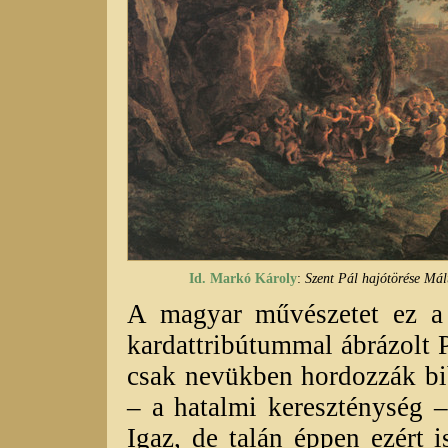
Id. Markó Károly
:
Szent Pál hajótörése Mál
A magyar művészetet ez a
kardattribútummal ábrázolt P
csak nevükben hordozzák bi
– a hatalmi kereszténység –
Igaz, de talán éppen ezért 