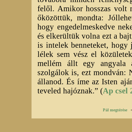
felől. Amikor hosszas volt 
őközöttük, mondta: Jóllehe
hogy engedelmeskedve nekem
és elkerültük volna ezt a baj
is intelek benneteket, hogy
lélek sem vész el közülete
mellém állt egy angyala 
szolgálok is, ezt mondván: N
állanod. És íme az Isten aj
teveled hajóznak.” (
Ap csel
Pál megtérése