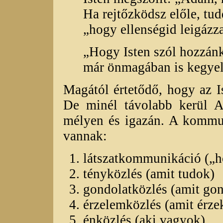
Ha rejtőzködsz előle, tud
„hogy ellenségid leigázz
„Hogy Isten szól hozzán
már önmagában is kegyel
Magától értetődő, hogy az 
De minél távolabb kerül Al
mélyen és igazán. A kommun
vannak:
látszatkommunikáció („h
tényközlés (amit tudok)
gondolatközlés (amit go
érzelemközlés (amit érze
énközlés (aki vagyok)