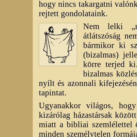
hogy nincs takargatni valón
rejtett gondolataink.
Nem lelki „m
átlátszóság ne
bármikor ki s
(bizalmas) jel
körre terjed k
bizalmas közlé
nyílt és azonnali kifejezésén
tapintat.
Ugyanakkor világos, hogy 
kizárólag házastársak közöt
miatt a bibliai szemlélettel
minden személytelen formája