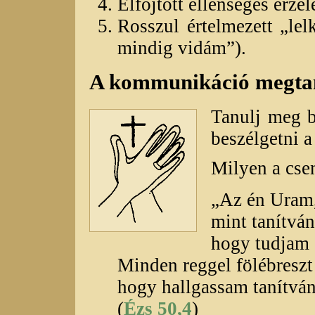
Elfojtott ellenséges érze
Rosszul értelmezett „lel
mindig vidám”).
A kommunikáció megtan
Tanulj meg b
beszélgetni a
Milyen a cse
„Az én Uram,
mint tanítván
hogy tudjam s
Minden reggel fölébresz
hogy hallgassam tanítvá
(
Ézs 50,4
)