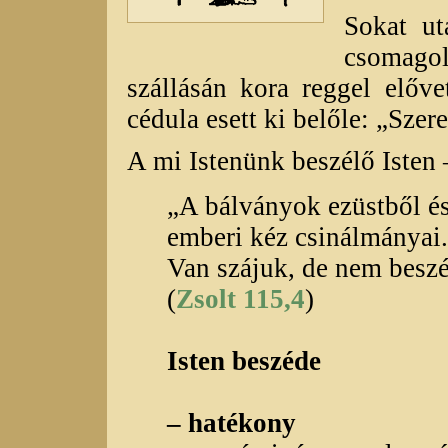
Sokat ut
csomago
szállásán kora reggel előve
cédula esett ki belőle: „Szere
A mi Istenünk beszélő Isten –
„A bálványok ezüstből é
emberi kéz csinálmányai.
Van szájuk, de nem beszé
(
Zsolt 115,4
)
Isten beszéde
– hatékony