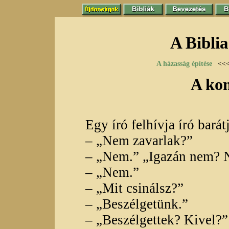
A Biblia
A házasság építése
<<
A ko
Egy író felhívja író barátj
– „Nem zavarlak?”
– „Nem.” „Igazán nem? 
– „Nem.”
– „Mit csinálsz?”
– „Beszélgetünk.”
– „Beszélgettek? Kivel?”