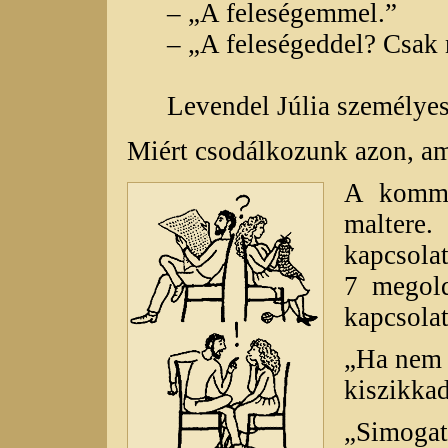
– „A feleségemmel.”
– „A feleségeddel? Csak 
Levendel Júlia személyes
Miért csodálkozunk azon, am
A kommu
maltere
kapcsola
7 megold
kapcsolat
„Ha nem 
kiszikkad
„Simogatá