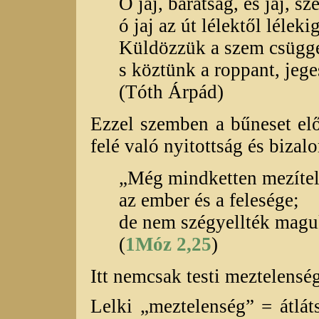
Ó jaj, barátság, és jaj, sz
ó jaj az út lélektől lélekig
Küldözzük a szem csügge
s köztünk a roppant, jege
(Tóth Árpád)
Ezzel szemben a bűneset el
felé való nyitottság és bizal
„Még mindketten mezítel
az ember és a felesége;
de nem szégyellték magu
(
1Móz 2,25
)
Itt nemcsak testi meztelensé
Lelki „meztelenség” = átlát