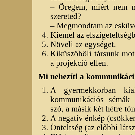
– Öregem, miért nem m
szereted?
– Megmondtam az esküvő
Kiemel az elszigeteltségb
Növeli az egységet.
Kiküszöböli társunk motí
a projekció ellen.
Mi nehezíti a kommunikáci
A gyermekkorban kial
kommunikációs sémák (
szó, a másik két hétre tö
A negatív énkép (csökken
Önteltség (az előbbi látsz