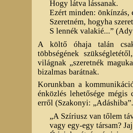
Hogy látva lássanak.
Ezért minden: önkínzás, 
Szeretném, hogyha szere
S lennék valakié...” (Ady
A költő óhaja talán cs
többségének szükségletétő
világnak „szeretnék maguk
bizalmas barátnak.
Korunkban a kommunikáció 
énközlés lehetősége mégis 
erről (Szakonyi: „Adáshiba”.
„A Szíriusz van tőlem tá
vagy egy-egy társam? Ja