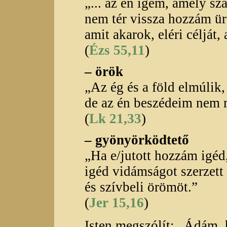
„... az én igém, amely sz
nem tér vissza hozzám ür
amit akarok, eléri célját,
(
Ézs 55,11
)
– örök
„Az ég és a föld elmúlik,
de az én beszédeim nem 
(
Lk 21,33
)
– gyönyörködtető
„Ha e/jutott hozzám igéd
igéd vidámságot szerzet
és szívbeli örömöt.”
(
Jer 15,16
)
Isten megszólít: „Ádám, 