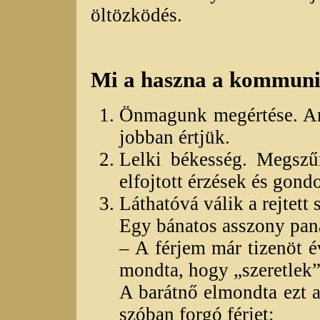
öltözködés.
Mi a haszna a kommun
Önmagunk megértése. Am
jobban értjük.
Lelki békesség. Megszű
elfojtott érzések és gond
Láthatóvá válik a rejtett s
Egy bánatos asszony pana
– A férjem már tizenöt 
mondta, hogy „szeretlek”
A barátnő elmondta ezt a 
szóban forgó férjet: