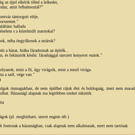
 az éjjel elkérik tőled a lelkedet,
ndaz, amit felhalmoztál?”
ntváz tántorgott eléje,
 porszemet.”
láltánc ballada
ténelem s a közelmúlt zsarnokai?
nok, néha öngyilkosok a sztárok?
ti a házat, hiába fáradoznak az építők...
n, és feküsztök későn: fáradsággal szerzett kenyeret esztek.”
olyanok, mint a fű, úgy virágzik, mint a mező virága.
ta a szél, vége van.”
)
olgok önmagukban, de nem épülhet rájuk élet és boldogság, mert nem marada
lhat. Házassági alapnak ma legtöbben ezeket tekintik:
tia
ágok (pl. megbízható, szeret engem stb.)
t fontosak a házasságban, csak alapnak nem alkalmasak, mert nem tartósak.