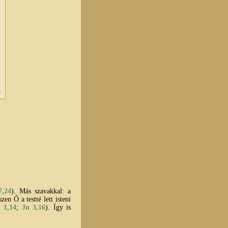
7,24
). Más szavakkal: a
szen Ő a testté lett isteni
 1,14
;
Jn 3,16
). Így is