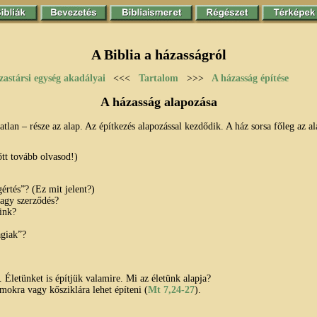
A Biblia a házasságról
zastársi egység akadályai
<<<
Tartalom
>>>
A házasság építése
A házasság alapozása
tatlan – része az alap. Az építkezés alapozással kezdődik. A ház sorsa főleg az a
tt tovább olvasod!)
értés”? (Ez mit jelent?)
vagy szerződés?
ink?
agiak”?
. Életünket is építjük valamire. Mi az életünk alapja?
omokra vagy kősziklára lehet építeni (
Mt 7,24-27
).