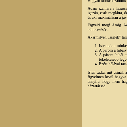
Hogyan konkretizálódik 
Ádám számára a házassá
igazán, csak meglátta, d
és aki maximálisan a jav
Figyeld meg! Amíg Ádá
bűnbeesésért.
Akármilyen „szelek” tám
Isten adott mink
A párom a hibáiva
A párom hibái =
tökéletesebb legy
Ezért hálával tar
Isten tudta, mit csinál,
figyelmen kívül hagyva v
annyira, hogy „nem hagy
házastársad.