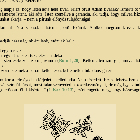
ez a házasság esetében?
g alapja az, hogy Isten adta neki Évát. Miért örült Ádám Évának? Ismerte ő
e ismerte Istent, aki adta. Isten személye a garancia, aki tudja, hogy milyen há
unkat akarja, – nem a párunk előnyös tulajdonságai.
mnak jó a kapcsolata Istennel, örül Évának. Amikor megromlik ez a ka
adják házasságunk épületét, tudnunk kell:
et egymásnak.
l együtt is Isten tökéletes ajándéka.
 Isten eszközei az én javamra (
Róm 8,28
). Kellemetlen smirgli, amivel I
ek.
tozom Istennek a párom kellemes és kellemetlen tulajdonságaiért.
 amikor a feleségedet (férjedet) melléd adta. Nem tévedett, biztos lehetsz benn
álasztottál társat, most talán szenveded a következményeit, de még így is tud
 erődön fölül kísérteni” (
1 Kor 10,13
), ezért engedte meg, hogy házasságo