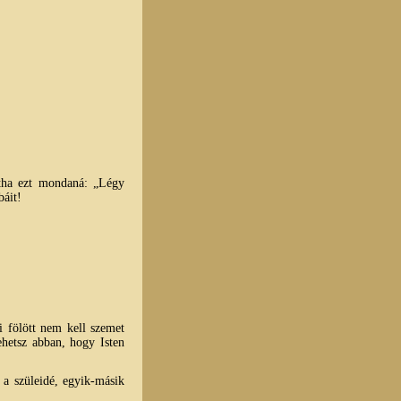
ntha ezt mondaná: „Légy
báit!
ái fölött nem kell szemet
ehetsz abban, hogy Isten
 a szüleidé, egyik-másik