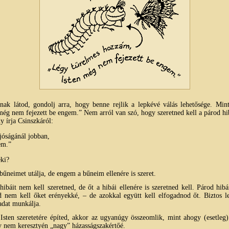
nak látod, gondolj arra, hogy benne rejlik a lepkévé válás lehetősége. Mi
még nem fejezett be engem.” Nem arról van szó, hogy szeretned kell a párod hi
 írja Csinszkáról:
jóságánál jobban,
em.”
eki?
 bűneimet utálja, de engem a bűneim ellenére is szeret.
ibáit nem kell szeretned, de őt a hibái ellenére is szeretned kell. Párod hib
 nem kell őket erényekké, – de azokkal együtt kell elfogadnod őt. Biztos l
vadat munkálja.
sten szeretetére építed, akkor az ugyanúgy összeomlik, mint ahogy (esetleg)
 nem keresztyén „nagy” házasságszakértőé.