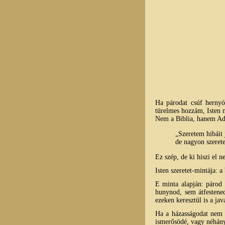
Ha párodat csúf hernyó
türelmes hozzám, Isten 
Nem a Biblia, hanem Ady
„Szeretem hibáit 
de nagyon szeret
Ez szép, de ki hiszi el n
Isten szeretet-mintája: a
E minta alapján: párod h
hunynod, sem átfestened
ezeken keresztül is a ja
Ha a házasságodat nem I
ismerősödé, vagy néhány