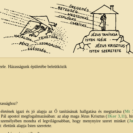
szele. Házasságunk épületébe beleütközik
ázassághoz?
életének igazi és jó alapja az Ő tanításának hallgatása és megtartása (
Mt 
. Pál apostol megfogalmazásában: az alap maga Jézus Krisztus (
1Kor 3,11
), hi
 személyében mondta el legvilágosabban, hogy menynyire szeret minket (
Jn
 életünk alapja Isten szeretete.