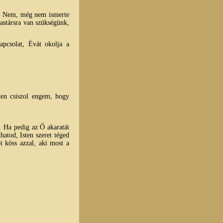
t? Nem, még nem ismerte
zastársra van szükségünk,
pcsolat, Évát okolja a
sten csiszol engem, hogy
e. Ha pedig az Ő akaratát
hatod, Isten szeret téged
t köss azzal, aki most a