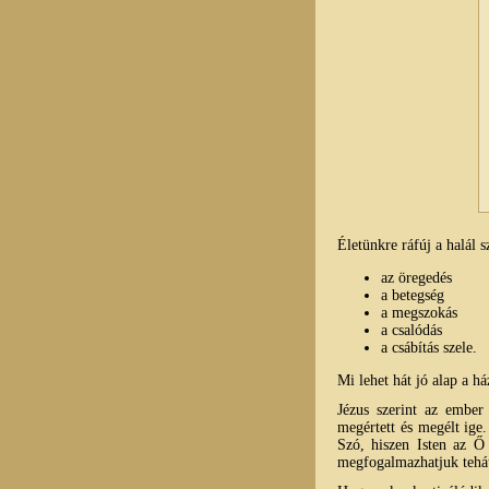
Életünkre ráfúj a halál 
az öregedés
a betegség
a megszokás
a csalódás
a csábítás szele.
Mi lehet hát jó alap a h
Jézus szerint az ember 
megértett és megélt ige
Szó, hiszen Isten az Ő
megfogalmazhatjuk tehát: