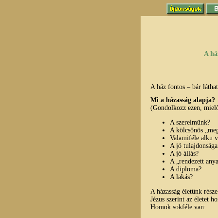
A há
A ház fontos – bár látha
Mi a házasság alapja?
(Gondolkozz ezen, mielő
A szerelmünk?
A kölcsönös „meg
Valamiféle alku 
A jó tulajdonsága
A jó állás?
A „rendezett any
A diploma?
A lakás?
A házasság életünk része
Jézus szerint az életet h
Homok sokféle van: