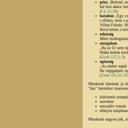
pénz
„Bolond, még
kié lesz akkor mi
(
Lk 12,20
)
hatalom
„Egy cso
s elfújta, mint a
Villon-Faludy: Ha
Hová lettek a tör
tehetség
Miért boldogtala
szorgalom
„Ha az Úr nem épí
Hiába keltek korá
(
Zsolt 127,1-2
)
egészség
„Az ember napái 
Ha végigsöpör raj
(
Zsolt 103,15-16
Mindezek lehetnek jó d
"ház" bármikor összeomo
kölcsönös szimpá
szerelem
szexuális vonzás
előnyös tulajdons
Mindezek nagyon jók, ső