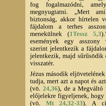
fog fogalmazódni, amel
megnyugtatni. „Mert am
biztonság, akkor hírtelen 
fájdalom a terhes assz
menekülnek (
1Tessz 5,3
)
események egy asszony v
szerint jelentkezik a fájda
jelentkezik, majd sűrűsödik
visszatér.
Jézus második eljövetelének
tudja, mert azt a napot és az
(vö.
24,36
), de a Megváltó 
előjelekre figyeljenek, hogy
(vö.
Mt 24,32-33
). A ci