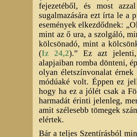
fejezetéből, és most azza
sugalmazására ezt írta le a p
események elkezdődnek: „Oly
mint az ő ura, a szolgáló, mi
kölcsönadó, mint a kölcsönk
(
Iz 24,2
).” Ez azt jelenti
alapjaiban romba dönteni, é
olyan életszínvonalat érnek
módúaké volt. Éppen ez jel
hogy ha ez a jólét csak a F
harmadát érinti jelenleg, me
amit szélesebb tömegek szám
elértek.
Bár a teljes Szentírásból 