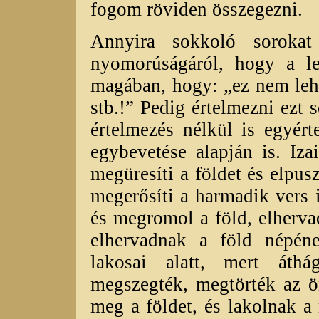
fogom röviden összegezni.
Annyira sokkoló soroka
nyomorúságáról, hogy a l
magában, hogy: „ez nem lehe
stb.!” Pedig értelmezni ezt 
értelmezés nélkül is egyér
egybevetése alapján is. Iza
megüresíti a földet és elpus
megerősíti a harmadik vers 
és megromol a föld, elherv
elhervadnak a föld népéne
lakosai alatt, mert áthá
megszegték, megtörték az ö
meg a földet, és lakolnak a 