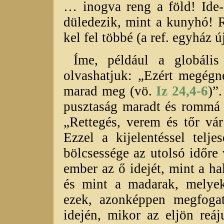
… inogva reng a föld! Ide-
düledezik, mint a kunyhó! R
kel fel többé (a ref. egyház ú
Íme, például a globális 
olvashatjuk: „Ezért megégn
marad meg (vö.
Iz 24,4-6
)”
pusztaság maradt és rommá 
„Rettegés, verem és tőr vá
Ezzel a kijelentéssel telj
bölcsessége az utolsó időre
ember az ő idejét, mint a h
és mint a madarak, melye
ezek, azonképpen megfoga
idején, mikor az eljön reáj