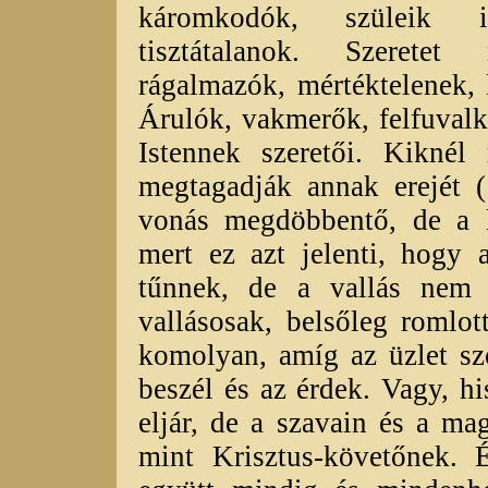
káromkodók, szüleik ir
tisztátalanok. Szeretet 
rágalmazók, mértéktelenek,
Árulók, vakmerők, felfuval
Istennek szeretői. Kiknél
megtagadják annak erejét (
vonás megdöbbentő, de a l
mert ez azt jelenti, hogy 
tűnnek, de a vallás nem f
vallásosak, belsőleg romlot
komolyan, amíg az üzlet sz
beszél és az érdek. Vagy, 
eljár, de a szavain és a mag
mint Krisztus-követőnek. 