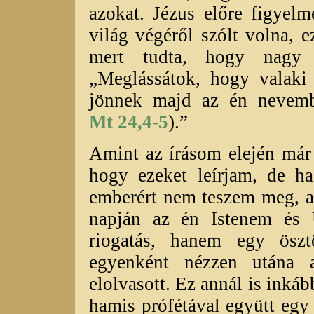
azokat. Jézus előre figyelme
világ végéről szólt volna, e
mert tudta, hogy nagy 
„Meglássátok, hogy valaki 
jönnek majd az én nevemb
Mt 24,4-5
).”
Amint az írásom elején már 
hogy ezeket leírjam, de ha
emberért nem teszem meg, a
napján az én Istenem és
riogatás, hanem egy ösz
egyenként nézzen utána a
elolvasott. Ez annál is inkáb
hamis prófétával együtt eg