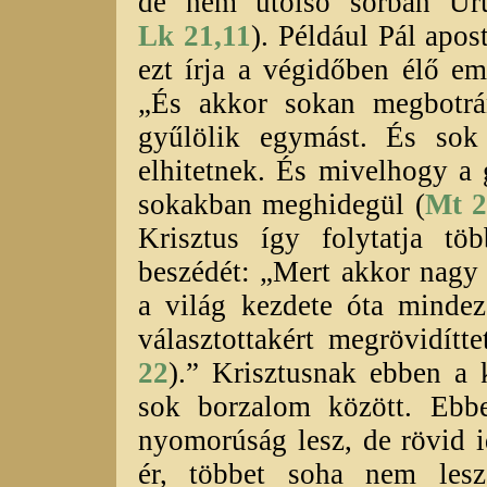
de nem utolsó sorban Uru
Lk 21,11
). Például Pál apo
ezt írja a végidőben élő e
„És akkor sokan megbotrán
gyűlölik egymást. És sok
elhitetnek. És mivelhogy a
sokakban meghidegül (
Mt 2
Krisztus így folytatja tö
beszédét: „Mert akkor nagy
a világ kezdete óta mindez
választottakért megrövidít
22
).” Krisztusnak ebben a 
sok borzalom között. Ebb
nyomorúság lesz, de rövid i
ér, többet soha nem les