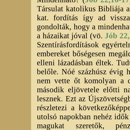
Társulat katolikus Bibliája 
kat. fordítás így ad viss
gondolták, hogy a mindenhat
a házaikat jóval (vö.
Jób 22
Szentírásfordítások egyérte
embereket bőségesen megáldo
elleni lázadásban éltek. Tu
belőle. Nóé százhúsz évig h
nem vette őt komolyan a cs
második eljövetele előtti 
lesznek. Ezt az Újszövetség
részletezi a következőkép
utolsó napokban nehéz idők
magukat szeretők, pénz