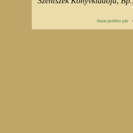
Szentszék Könyvkiadója, Bp.
Jónás próféta jele