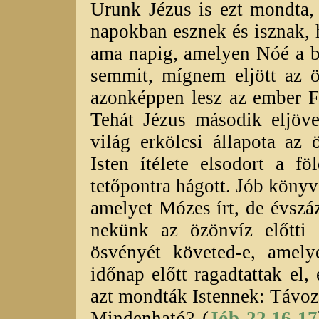
Urunk Jézus is ezt mondta,
napokban esznek és isznak,
ama napig, amelyen Nóé a b
semmit, mígnem eljött az ö
azonképpen lesz az ember Fi
Tehát Jézus második eljöve
világ erkölcsi állapota az 
Isten ítélete elsodort a f
tetőpontra hágott. Jób könyv
amelyet Mózes írt, de évszá
nekünk az özönvíz előtti 
ösvényét követed-e, amely
időnap előtt ragadtattak el,
azt mondták Istennek: Távozz
Mindenható? (
Jób 22,16-17