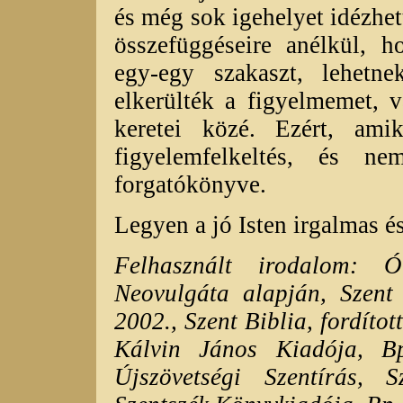
és még sok igehelyet idézhe
összefüggéseire anélkül, 
egy-egy szakaszt, lehetn
elkerülték a figyelmemet, 
keretei közé. Ezért, amik
figyelemfelkeltés, és 
forgatókönyve.
Legyen a jó Isten irgalmas 
Felhasznált irodalom: 
Neovulgáta alapján, Szent 
2002., Szent Biblia, fordítot
Kálvin János Kiadója, Bp
Újszövetségi Szentírás, 