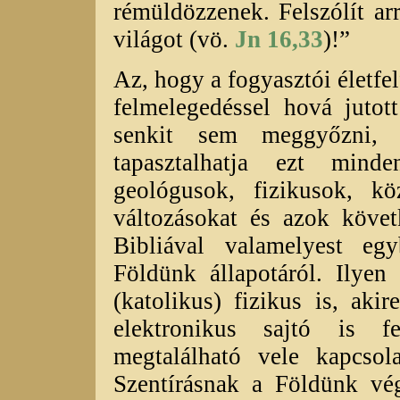
rémüldözzenek. Felszólít ar
világot (vö.
Jn 16,33
)!”
Az, hogy a fogyasztói életfe
felmelegedéssel hová jutot
senkit sem meggyőzni, 
tapasztalhatja ezt min
geológusok, fizikusok, kö
változásokat és azok követ
Bibliával valamelyest e
Földünk állapotáról. Ilyen
(katolikus) fizikus is, ak
elektronikus sajtó is f
megtalálható vele kapcso
Szentírásnak a Földünk vég