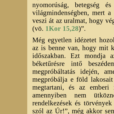
nyomorúság, betegség é
világmindenségben, mert a 
veszi át az uralmat, hogy v
(vö.
1Kor 15,28
)”.
Még egyetlen idézetet hozo
az is benne van, hogy mit 
időszakban. Ezt mondja a
béketűrésre intő beszéd
megpróbáltatás idején, am
megpróbálja e föld lakosait
megtartani, és az emberi 
amennyiben nem ütközn
rendelkezések és törvények
szól az Úr!”, még akkor se