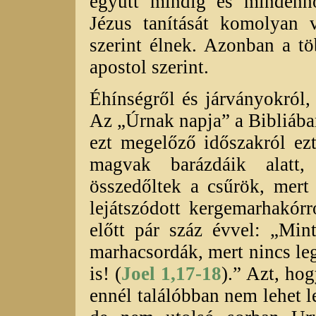
együtt mindig és mindenho
Jézus tanítását komolyan v
szerint élnek. Azonban a t
apostol szerint.
Éhínségről és járványokról, 
Az „Úrnak napja” a Bibliában 
ezt megelőző időszakról ez
magvak barázdáik alatt,
összedőltek a csűrök, mert
lejátszódott kergemarhakórr
előtt pár száz évvel: „Mi
marhacsordák, mert nincs l
is! (
Joel 1,17-18
).” Azt, ho
ennél találóbban nem lehet l