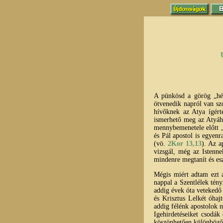
A pünkösd a görög „hé 
ötvenedik napról van sz
hívőknek az Atya ígért
ismerhető meg az Atyáho
mennybemenetele előtt „
és Pál apostol is egyenr
(vö.
2Kor 13,13
). Az a
vizsgál, még az Istenn
mindenre megtanít és es
Mégis miért adtam ezt 
nappal a Szentlélek tény
addig évek óta vetekedő 
és Krisztus Lelkét óhaj
addig félénk apostolok 
Igehirdetéseiket csodák
köszönhetően különböző o