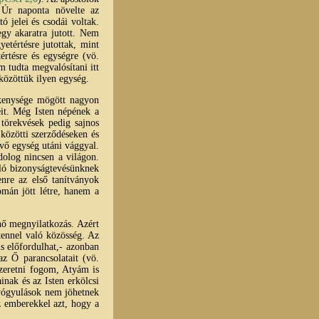
z Úr naponta növelte az
 jelei és csodái voltak.
gy akaratra jutott. Nem
etértésre jutottak, mint
értésre és egységre (vö.
m tudta megvalósítani itt
közöttük ilyen egység.
ékenysége mögött nagyon
it. Még Isten népének a
törekvések pedig sajnos
közötti szerződéseken és
vő egység utáni vággyal.
dolog nincsen a világon.
óló bizonyságtevésünknek
nre az első tanítványok
omán jött létre, hanem a
nő megnyilatkozás. Azért
tennel való közösség. Az
is előfordulhat,- azonban
z Ő parancsolatait (vö.
szeretni fogom, Atyám is
inak és az Isten erkölcsi
yógyulások nem jöhetnek
z emberekkel azt, hogy a