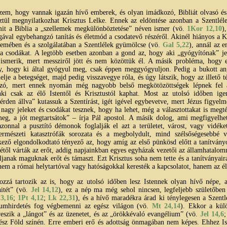
szem, hogy vannak igazán hívő emberek, és olyan imádkozó, Bibliát olvasó és 
sztül megnyilatkozhat Krisztus Lelke. Ennek az eldöntése azonban a Szentlé
amit a Biblia a „szellemek megkülönböztetése” néven ismer (vö.
1Kor 12,10
)
ával egybehangzó tanítás és életmód a csodatevő részéről. Akinél hiányos a Kr
llemében és a szolgálatában a Szentlélek gyümölcse (vö.
Gal 5,22
), annál az 
 a csodákat. A legtöbb esetben azonban a gond az, hogy aki „gyógyítónak” je
 ismerik, mert messziről jött és nem közöttük él. A másik probléma, hogy
gy, hogy ki által gyógyul meg, csak éppen meggyógyuljon. Pedig a bukott ang
helje a betegséget, majd pedig visszavegye róla, és úgy látszik, hogy az illető
szó, mert ennek nyomán még nagyobb belső megkötözöttségek lépnek fel
nki csak az élő Istentől és Krisztustól kaphat. Most az utolsó időben ig
érden állva” kutassuk a Szentírást, igét igével egybevetve, mert Jézus figyelm
nagy jeleket és csodákat tesznek, hogy ha lehet, még a választottakat is megt
meg, a jót megtartsátok” – írja Pál apostol. A másik dolog, ami megfigyelh
azonnal a pusztító démonok foglalják el azt a területet, várost, vagy vidék
ermészeti katasztrófák sorozata és a megbolydult, mind szélsőségesebbé v
tkező elgondolkodtató tényező az, hogy amíg az első pünkösd előtt a tanítványo
lkétől várták az erőt, addig napjainkban egyes egyházak vezetői az államhatalo
ljanak maguknak erőt és támaszt. Ezt Krisztus soha nem tette és a tanítványai
nem a római helytartóval vagy hatóságokkal keresték a kapcsolatot, hanem az él
ozzá tartozik az is, hogy az utolsó időben lesz Istennek olyan hívő népe, a
hitét” (vö.
Jel 14,12
), ez a nép ma még sehol nincsen, legfeljebb születőben
 3,16
;
1Pt 4,12
;
Lk 22,31
), és a hívő maradékra árad ki ténylegesen a Szen
iumhirdetés fog végbemenni az egész világon (vö.
Mt 24,14
). Ekkor a kül
veszik a „lángot” és az üzenetet, és az „örökkévaló evangélium” (vö.
Jel 14,6
ész Föld színén. Erre emberi erő és adottság önmagában nem képes. Ehhez Is