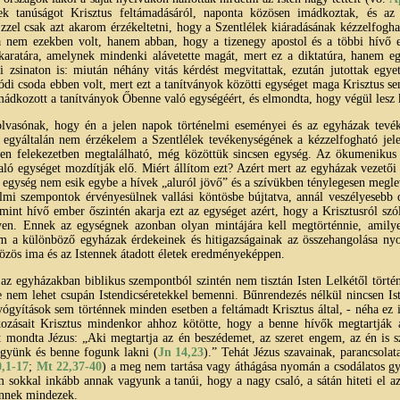
ek tanúságot Krisztus feltámadásáról, naponta közösen imádkoztak, és a
zel csak azt akarom érzékeltetni, hogy a Szentlélek kiáradásának kézzelfogható
nem ezekben volt, hanem abban, hogy a tizenegy apostol és a többi hívő e
aratára, amelynek mindenki alávetette magát, mert ez a diktatúra, hanem egy
i zsinaton is: miután néhány vitás kérdést megvitattak, ezután jutottak egyet
lódi csoda ebben volt, mert ezt a tanítványok közötti egységet maga Krisztus se
imádkozott a tanítványok Őbenne való egységéért, és elmondta, hogy végül lesz 
lvasónak, hogy én a jelen napok történelmi eseményei és az egyházak tev
 egyáltalán nem érzékelem a Szentlélek tevékenységének a kézzelfogható jele
en felekezetben megtalálható, még közöttük sincsen egység. Az ökumenikus 
aló egységet mozdítják elő. Miért állítom ezt? Azért mert az egyházak vezetői 
egység nem esik egybe a hívek „aluról jövő” és a szívükben ténylegesen megle
mi szempontok érvényesülnek vallási köntösbe bújtatva, annál veszélyesebb 
amint hívő ember őszintén akarja ezt az egységet azért, hogy a Krisztusról sz
egyen. Ennek az egységnek azonban olyan mintájára kell megtörténnie, amilye
em a különböző egyházak érdekeinek és hitigazságainak az összehangolása ny
közös ima és az Istennek átadott életek eredményeképpen.
 az egyházakban biblikus szempontból szintén nem tisztán Isten Lelkétől törté
ébe nem lehet csupán Istendicséretekkel bemenni. Bűnrendezés nélkül nincsen Is
ógyítások sem történnek minden esetben a feltámadt Krisztus által, - néha ez 
kozásait Krisztus mindenkor ahhoz kötötte, hogy a benne hívők megtartják a
t mondta Jézus: „Aki megtartja az én beszédemet, az szeret engem, az én is 
együnk és benne fogunk lakni (
Jn 14,23
).” Tehát Jézus szavainak, parancsolata
0,1-17
;
Mt 22,37-40
) a meg nem tartása vagy áthágása nyomán a csodálatos g
m sokkal inkább annak vagyunk a tanúi, hogy a nagy csaló, a sátán hiteti el a
énnek mindezek.