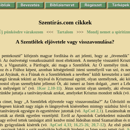
Szentírás.com cikkek
Új pünkösdre várakozom
<<<
Tartalom
>>>
Mondj nemet a spiritiz
A Szentlélek eljövetele vagy visszavonulása?
pentekoszté” kifejezés magyar fordítása és azt jelenti, hogy az „ötvenedik”
ó. Az ószövetségi vonatkozásaitól most eltekintek. A mennybe visszatérő Kriszt
ét, a Vigasztalót, a Pártfogót, aki maga a Szentlélek. Az Ő személye titok.
z és a Fiúhoz képest, azonban kétségtelenül isteni személyről van szó, és ne
az Atyának, és a Fiúnak és a Szentléleknek a nevében” küldi keresztelni a tan
angú társnak tekinti az Atyával és Krisztussal együtt, olyan személynek, aki k
postol olyan személyként jellemzi Őt, aki ismeri az Isten dolgait, „mert a L
ek mélységeit is” (vö.
1Kor 2,10-11
). Jézus szerint olyan személy, aki elvez
zünkbe juttatja a tanítványoknak azokat, amelyeket Krisztus mondott nékik (vö
a címet, hogy „A Szentlélek eljövetele vagy visszavonulása?” Az Üdvözítő m
legesen kiáradt nagy zúgás és lángnyelvek kíséretében mintegy százhúsz hívő t
tanítványok egységre és egyetértésre jutottak (vö.
ApCsel 2,1
). Leszámoltak m
tották az életük egyetlen vezetőjéül. Erről az Apostolok Cselekedetei másodi
nagy erővel tettek tanúságot attól kezdve mind Júdeában mind Szamariában és m
 és gyógyulások kísérték (vö.
ApCsel 4,33
;
16,25-26
;
20,7-12
). Az első pün
rszágok lakói a saját nyelvükön hallották hirdetni az Isten nagy tetteit (vö.
A