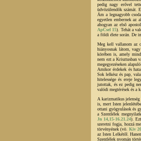
pedig nagy erővel tett
üdvözülendők számát. Ez
Ám a legnagyobb csoda 
egyetlen embernek az ak
ahogyan az első apostol
ApCsel 15
). Tehát a va
a földi élete során. De 
Meg kell vallanom az o
hiányosnak látom, vagy
körében is, amely mind
nem ezt a Krisztusban v
megegyezéseken alapuló 
Amikor érdekek és hatal
Sok lelkész és pap, val
hitelessége és ereje l
jutottak, és ez pedig n
valódi megtérések és a 
A karizmatikus jelenség
is, mert Isten jelenlét
ottani gyógyulások és gy
a Szentlélek megnyilat
Jn 14,15-16.21.24
). Ez
szeretni fogja, hozzá m
törvényének (vö.
Kiv 2
az Isten Lelkétől. Hane
Szentlélek nyomán tört