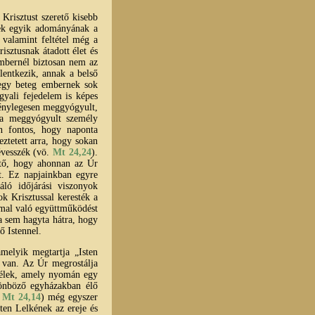
Krisztust szerető kisebb
lek egyik adományának a
, valamint feltétel még a
isztusnak átadott élet és
embernél biztosan nem az
lentkezik, annak a belső
 egy beteg embernek sok
yali fejedelem is képes
 ténylegesen meggyógyult,
 a meggyógyult személy
en fontos, hogy naponta
eztetett arra, hogy sokan
évesszék (vö.
Mt 24,24
).
ető, hogy ahonnan az Úr
et. Ez napjainkban egyre
áló időjárási viszonyok
k Krisztussal keresték a
mmal való együttműködést
ra sem hagyta hátra, hogy
ő Istennel.
melyik megtartja „Isten
 van. Az Úr megrostálja
tlélek, amely nyomán egy
önböző egyházakban élő
;
Mt 24,14
) még egyszer
ten Lelkének az ereje és