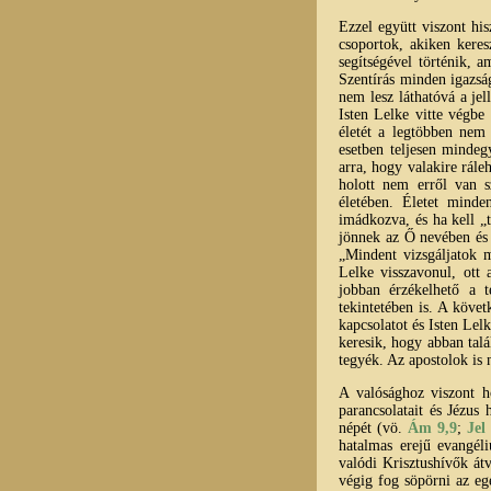
Ezzel együtt viszont hi
csoportok, akiken kere
segítségével történik, 
Szentírás minden igazság
nem lesz láthatóvá a je
Isten Lelke vitte végbe
életét a legtöbben nem
esetben teljesen minde
arra, hogy valakire rále
holott nem erről van 
életében. Életet minde
imádkozva, és ha kell „t
jönnek az Ő nevében és 
„Mindent vizsgáljatok 
Lelke visszavonul, ott 
jobban érzékelhető a t
tekintetében is. A köve
kapcsolatot és Isten Le
keresik, hogy abban talá
tegyék. Az apostolok is 
A valósághoz viszont h
parancsolatait és Jézus 
népét (vö.
Ám 9,9
;
Jel
hatalmas erejű evangél
valódi Krisztushívők át
végig fog söpörni az eg