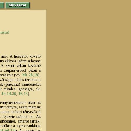
musra!
 nap. A húsvétot követő
us ekkora ígérte a benne
 A Szentírásban kevésbé
m csupán erőről. Jézus a
ítványait (vö.
Mt 28,19
),
özösséget képes teremteni
élek (pneuma) mindeneket
et minden igazságra, aki
.
Jn 14,26
;
16,13
).
ennybemenetele után tíz
anítványra, azért mert az
inden emberi tényezővel
k fejezete számol be. Az
indenhol, amerre jártak.
kösdkor a nyelvcsodának
pCsel 2,8
). Az apostolok