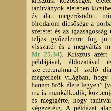
krisztusi közösségek élet
tanítványok életében kicsibe
év alatt megerősödött, m
birodalom dicsősége a porba
szeretet és az igazságosság
teljes győzelemre fog ju
visszatér és a megváltás m
Mt 25,34
). Krisztus azért
példájával, áldozatával 
szereteturalmáról szóló d
megterhelt világban, hogy
hanem örök élete legyen” (
ma is munkálkodik, közbenjá
és megígérte, hogy tanítv
végezetéig. A példázat ala