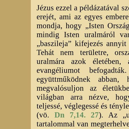
Jézus ezzel a példázatával s
erejét, ami az egyes ember
mondja, hogy „Isten Orszá
mindig Isten uralmáról va
„baszileja” kifejezés annyit
Tehát nem területre, ors
uralmára azok életében, 
evangéliumot befogadtá
együttműködnek abban, 
megvalósuljon az életükb
világban arra nézve, hog
teljessé, véglegessé és tényl
(vö.
Dn 7,14. 27
). Az „u
tartalommal van megterhelve