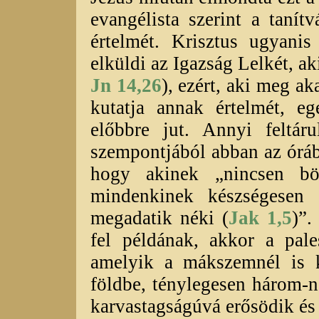
evangélista szerint a taní
értelmét. Krisztus ugyanis
elküldi az Igazság Lelkét, ak
Jn 14,26
), ezért, aki meg ak
kutatja annak értelmét, e
előbbre jut. Annyi feltár
szempontjából abban az óráb
hogy akinek „nincsen böl
mindenkinek készségesen 
megadatik néki (
Jak 1,5
)”.
fel példának, akkor a pale
amelyik a mákszemnél is k
földbe, ténylegesen három-
karvastagságúvá erősödik és 