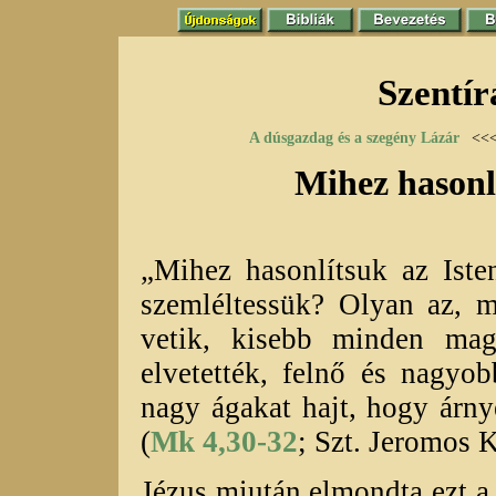
Szentír
A dúsgazdag és a szegény Lázár
<<
Mihez hasonl
„Mihez hasonlítsuk az Iste
szemléltessük? Olyan az, 
vetik, kisebb minden ma
elvetették, felnő és nagyo
nagy ágakat hajt, hogy árn
(
Mk 4,30-32
; Szt. Jeromos K
Jézus miután elmondta ezt a