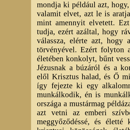
mondja ki például azt, hogy,
valamit elvet, azt le is aratj
mint amennyit elvetett. Ez
tudja, ezért azáltal, hogy r
válassza, elérte azt, hogy
törvényével. Ezért folyton
életében konkolyt, bűnt vess
Jézusnak a búzáról és a ko
elől Krisztus halad, és Ő m
így fejezte ki egy alkalo
munkálkodik, én is munkál
országa a mustármag példázat
azt vetni az emberi szívb
meggyőződéssé, és életté 