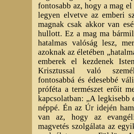
fontosabb az, hogy a mag e
legyen elvetve az emberi s
magnak csak akkor van esél
hullott. Ez a mag ma bármil
hatalmas valóság lesz, mer
azoknak az életében „hatalm
emberek el kezdenek Isten
Krisztussal való szemé
fontosabbá és édesebbé vál
próféta a természet erőit m
kapcsolatban: „A legkisebb 
néppé. Én az Úr idején ham
van az, hogy az evangél
magvetés szolgálata az egy