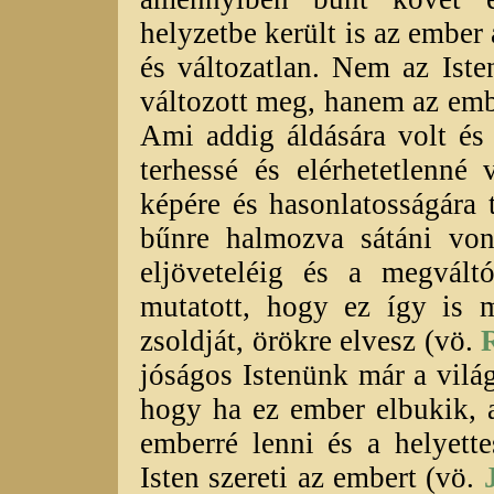
helyzetbe került is az ember 
és változatlan. Nem az Iste
változott meg, hanem az emb
Ami addig áldására volt és 
terhessé és elérhetetlenné 
képére és hasonlatosságára 
bűnre halmozva sátáni von
eljöveteléig és a megváltó
mutatott, hogy ez így is 
zsoldját, örökre elvesz (vö.
jóságos Istenünk már a világ
hogy ha ez ember elbukik, 
emberré lenni és a helyette
Isten szereti az embert (vö.