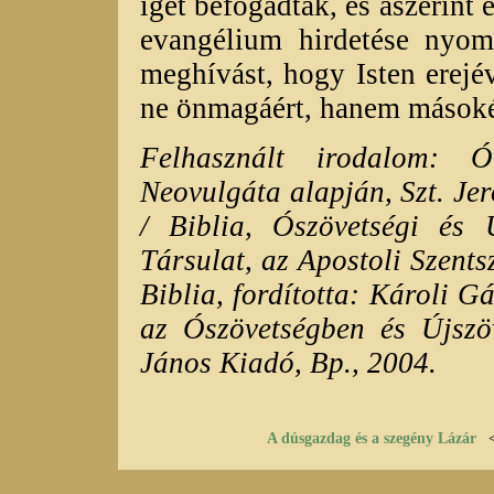
igét befogadták, és aszerint 
evangélium hirdetése nyomá
meghívást, hogy Isten erejé
ne önmagáért, hanem másokér
Felhasznált irodalom: 
Neovulgáta alapján, Szt. Jer
/ Biblia, Ószövetségi és Ú
Társulat, az Apostoli Szents
Biblia, fordította: Károli Gá
az Ószövetségben és Újszöv
János Kiadó, Bp., 2004.
A dúsgazdag és a szegény Lázár