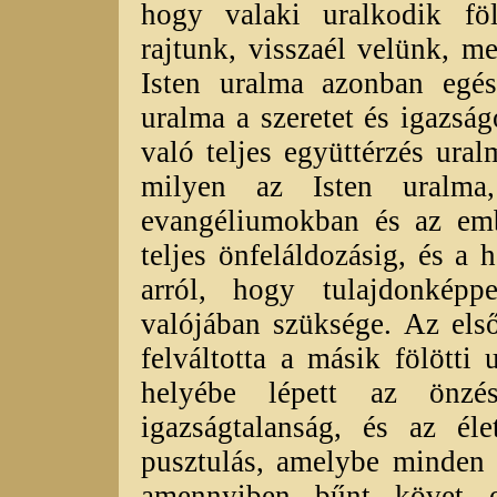
hogy valaki uralkodik fölö
rajtunk, visszaél velünk, 
Isten uralma azonban egész
uralma a szeretet és igazsá
való teljes együttérzés ural
milyen az Isten uralma
evangéliumokban és az emb
teljes önfeláldozásig, és a 
arról, hogy tulajdonkép
valójában szüksége. Az els
felváltotta a másik fölötti
helyébe lépett az önzé
igazságtalanság, és az él
pusztulás, amelybe minden 
amennyiben bűnt követ e