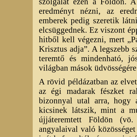
szolgálat ezen a Földön. 
eredményt nézni, az ere
emberek pedig szeretik lát
elcsüggednek. Ez viszont ép
hitből kell végezni, mert „P
Krisztus adja”. A legszebb s
teremtő és mindenható, jó
világban mások üdvösségére
A rövid példázatban az elve
az égi madarak fészket ra
bizonnyal utal arra, hogy
kicsinek látszik, mint a 
újjáteremtett Földön (vö
angyalaival való közösséget