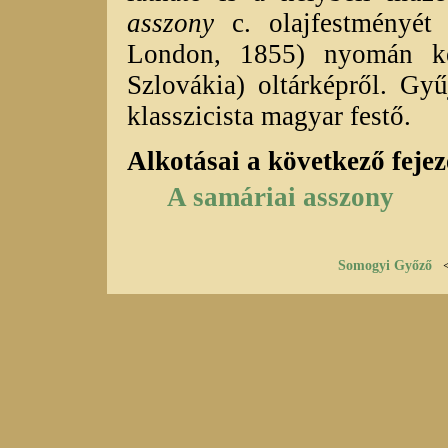
asszony
c. olajfestményét
London, 1855) nyomán kés
Szlovákia) oltárképről. Gy
klasszicista magyar festő.
Alkotásai a következő feje
A samáriai asszony
Somogyi Győző