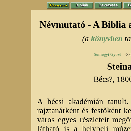
Névmutató - A Biblia
(a
könyvben
ta
Somogyi Győző
<<
Stein
Bécs?, 180
A bécsi akadémián tanult. 
rajztanárként és festőként k
város egyes részleteit meg
látható is a helybeli mú