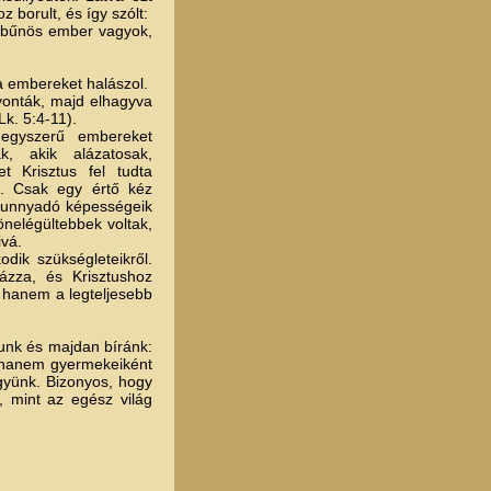
 borult, és így szólt:
 bűnös ember vagyok,
a embereket halászol.
onták, majd elhagyva
Lk. 5:4-11).
yszerű embereket
ak, akik alázatosak,
t Krisztus fel tudta
. Csak egy értő kéz
szunnyadó képességeik
önelégültebbek voltak,
ivá.
dik szükségleteikről.
ázza, és Krisztushoz
, hanem a legteljesebb
unk és majdan bíránk:
, hanem gyermekeiként
gyünk. Bizonyos, hogy
, mint az egész világ