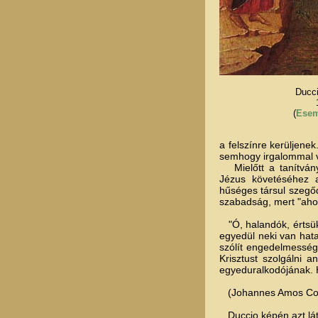
Ducci
(
Esem
a felszínre kerüljene
semhogy irgalommal vi
Mielőtt a tanítványo
Jézus követéséhez a
hűséges társul szegőd
szabadság, mert "ahol 
"Ó, halandók, értsük
egyedül neki van hat
szólít engedelmesség
Krisztust szolgálni 
egyeduralkodójának. H
(Johannes Amos Comen
Duccio képén azt láth