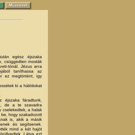
tán egész éjszaka
k, csüggedten mosták
eti-tónál. Jézus arra
ójából taníthassa az
r ez megtörtént, így
sétek ki a hálóitokat
:
éjszaka fáradtunk,
, de a te szavadra
y cselekedtek, a halak
k be, hogy szakadozott
iknak is, akik a másik
jenek és segítsenek.
ötték mind a két hajót
süllyedtek. Látva ezt