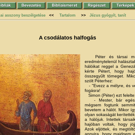
iai asszony beszélgetése
<<
Tartalom
>>
Jézus gyógyít, tanít
A csodálatos halfogás
Péter és társai miu
eredménytelenül halászta
hálóikat reggel a Genezár
kérte Pétert, hogy haj
összegyűlt tömeget. Miko
szólt Péterhez:
- "Evezz a mélyre, és ves
fogásra!
Simon (Péter) ezt felelte
- Mester, bár egész 
mégsem fogtunk semmit
bevetem a hálót. Mikor íg
olyan sokaságát kerítetté
a hálójuk. Intettek társa
hajóban voltak, hogy jöj
Azok eljöttek, és megtölt
annyira, hogy majdnem el