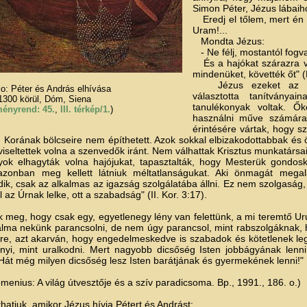
Simon Péter, Jézus lábaihoz
Eredj el tőlem, mert én
Uram!...
Mondta Jézus:
- Ne félj, mostantól fogv
És a hajókat szárazra v
mindenüket, követték őt" (
Jézus ezeket az eg
o: Péter és András elhívása
választotta tanítványain
1300 körül, Dóm, Siena
tanulékonyak voltak. Őke
ényrend: 45.
,
III. térkép/1.
)
használni műve számára
érintésére vártak, hogy 
k. Korának bölcseire nem építhetett. Azok sokkal elbizakodottabbak és 
seltettek volna a szenvedők iránt. Nem válhattak Krisztus munkatársa
k elhagyták volna hajójukat, tapasztalták, hogy Mesterük gondosko
zonban meg kellett látniuk méltatlanságukat. Aki önmagát megal
ik, csak az alkalmas az igazság szolgálatába állni. Ez nem szolgaság
az Úrnak lelke, ott a szabadság" (II. Kor. 3:17).
 meg, hogy csak egy, egyetlenegy lény van felettünk, a mi teremtő Ur
alma nekünk parancsolni, de nem úgy parancsol, mint rabszolgáknak
re, azt akarván, hogy engedelmeskedve is szabadok és kötetlenek le
annyi, mint uralkodni. Mert nagyobb dicsőség Isten jobbágyának lenni
át még milyen dicsőség lesz Isten barátjának és gyermekének lenni!"
ius: A világ útvesztője és a szív paradicsoma. Bp., 1991., 186. o.)
atjuk, amikor Jézus hívja Pétert és Andrást: