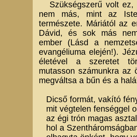
Szükségszerű volt ez, m
nem más, mint az Isten
természete. Máriától az e
Dávid, és sok más nem
ember (Lásd a nemzetsé
evangéliuma elején!). Jézu
életével a szeretet tö
mutasson számunkra az ö
megváltsa a bűn és a halá
Dicső formát, vakító fény
mit végtelen fenséggel o
az égi trón magas asztal
hol a Szentháromságban v