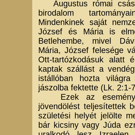
Augustus római császár
birodalom tartományai
Mindenkinek saját nemze
József és Mária is elm
Betlehembe, mivel Dáv
Mária, József felesége vá
Ott-tartózkodásuk alatt 
kaptak szállást a vendé
istállóban hozta világra
jászolba fektette (Lk. 2:1-7
Ezek az események s
jövendölést teljesítettek
születési helyét jelölte 
bár kicsiny vagy Júda ezr
uralkodó lesz Izraelen