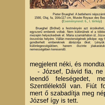
Pieter Brueghel: A betlehemi népszám
1566, Olaj, fa, 164x117 cm, Musée Royaux des Bea
(
Eseményrend: 6.
,
I. térkép
)
Brueghel (Brőhel) a festményén azt érzékelteti,
egyszerű emberek voltak. Nem különülnek el a többi
mezején helyezkednek el. Mária szamárháton ül, József
összeírás helyére. Vállán mesterségének jelképe: egy fű
gondterhelt embereknek ábrázolja őket. Lén
különlegességükben, hanem őszinte jóakarat
nemességében keresendő.
megjelent néki, és mondta
- József, Dávid fia, ne 
leendő feleségedet, m
Szentlélektől van. Fiút 
mert ő szabadítja meg nép
József így is tett.