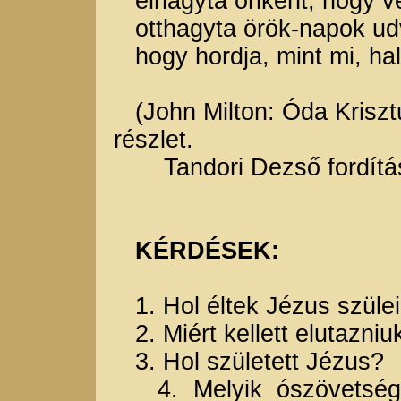
elhagyta önként, hogy ve
otthagyta örök-napok ud
hogy hordja, mint mi, ha
(John Milton: Óda Kriszt
részlet.
Tandori Dezső fordítá
KÉRDÉSEK:
1. Hol éltek Jézus szüle
2. Miért kellett elutazniu
3. Hol született Jézus?
4. Melyik ószövetségi 