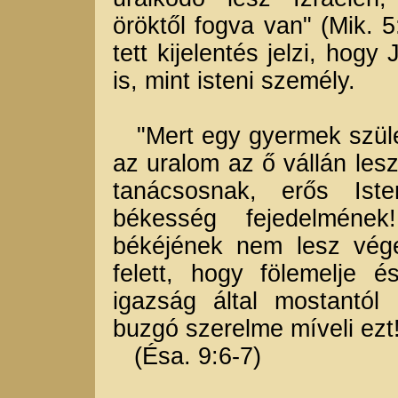
öröktől fogva van" (Mik. 5
tett kijelentés jelzi, hogy
is, mint isteni személy.
"Mert egy gyermek szület
az uralom az ő vállán lesz
tanácsosnak, erős Iste
békesség fejedelméne
békéjének nem lesz vége
felett, hogy fölemelje 
igazság által mostantó
buzgó szerelme míveli ezt
(Ésa. 9:6-7)