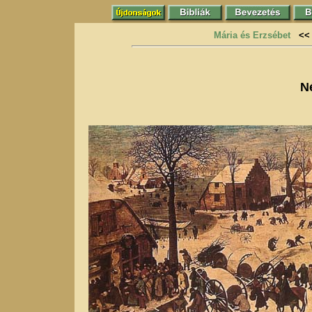
Mária és Erzsébet
<<
N