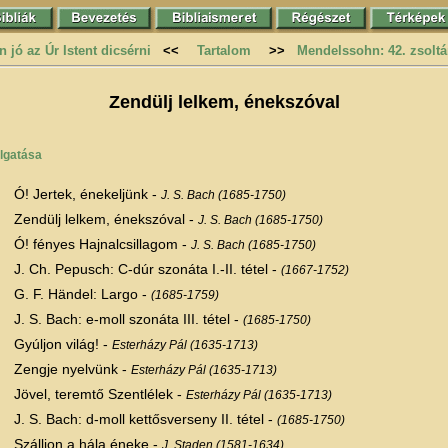
n jó az Úr Istent dicsérni
<<
Tartalom
>>
Mendelssohn: 42. zsoltá
Zendülj lelkem, énekszóval
lgatása
Ó! Jertek, énekeljünk -
J. S. Bach (1685-1750)
Zendülj lelkem, énekszóval -
J. S. Bach (1685-1750)
Ó! fényes Hajnalcsillagom -
J. S. Bach (1685-1750)
J. Ch. Pepusch: C-dúr szonáta I.-II. tétel -
(1667-1752)
G. F. Händel: Largo -
(1685-1759)
J. S. Bach: e-moll szonáta III. tétel -
(1685-1750)
Gyúljon világ! -
Esterházy Pál (1635-1713)
Zengje nyelvünk -
Esterházy Pál (1635-1713)
Jövel, teremtő Szentlélek -
Esterházy Pál (1635-1713)
J. S. Bach: d-moll kettősverseny II. tétel -
(1685-1750)
Szálljon a hála éneke -
J. Staden (1581-1634)