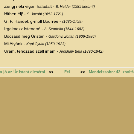
Zengj néki vígan háladalt -
B. Helder (1585 körül-?)
Hitben élj! -
S. Jacobi (1652-1721)
G. F. Händel: g-moll Bourrée -
(1685-1759)
Irgalmazz Istenem! -
A. Stradella (1644-1682)
Bocsásd meg Úristen -
Gárdonyi Zoltán (1906-1986)
Mi Atyánk -
Kapi Gyula (1850-1923)
Uram, tehozzád száll imám -
Árokháty Béla (1890-1942)
n jó az Úr Istent dicsérni
<<
Fel
>>
Mendelssohn: 42. zsoltá