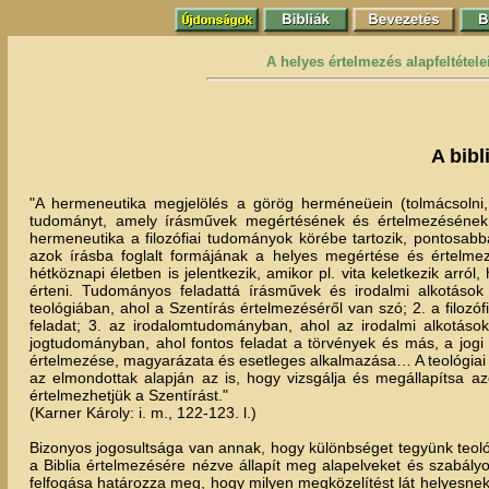
A helyes értelmezés alapfeltétele
A bibl
"A hermeneutika megjelölés a görög herméneüein (tolmácsolni,
tudományt, amely írásművek megértésének és értelmezésének, 
hermeneutika a filozófiai tudományok körébe tartozik, pontosabb
azok írásba foglalt formájának a helyes megértése és értelmez
hétköznapi életben is jelentkezik, amikor pl. vita keletkezik arró
érteni. Tudományos feladattá írásművek és irodalmi alkotás
teológiában, ahol a Szentírás értelmezéséről van szó; 2. a filozó
feladat; 3. az irodalomtudományban, ahol az irodalmi alkotások 
jogtudományban, ahol fontos feladat a törvények és más, a jogi
értelmezése, magyarázata és esetleges alkalmazása… A teológiai h
az elmondottak alapján az is, hogy vizsgálja és megállapítsa a
értelmezhetjük a Szentírást."
(Karner Károly: i. m., 122-123. l.)
Bizonyos jogosultsága van annak, hogy különbséget tegyünk teológ
a Biblia értelmezésére nézve állapít meg alapelveket és szabályo
felfogása határozza meg, hogy milyen megközelítést lát helyesnek 