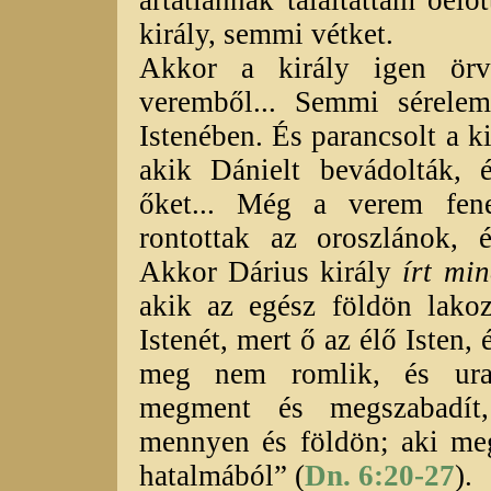
király, semmi vétket.
Akkor a király igen örve
veremből... Semmi sérelem
Istenében. És parancsolt a ki
akik Dánielt bevádolták, 
őket... Még a verem fene
rontottak az oroszlánok, 
Akkor Dárius király
írt mi
akik az egész földön lakozt
Istenét, mert ő az élő Isten
meg nem romlik, és ura
megment és megszabadít,
mennyen és földön; aki meg
hatalmából” (
Dn. 6:20-27
).