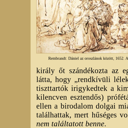
Rembrandt: Dániel az oroszlánok között, 1652.
király őt szándékozta az e
látta, hogy „rendkívüli lél
tiszttartók irigykedtek a k
kilencven esztendős) prófét
ellen a birodalom dolgai m
találhattak, mert hűséges vo
nem találtatott benne
.