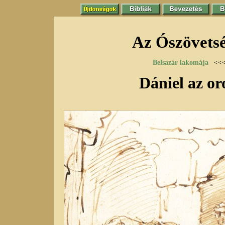
Az Ószövets
Belsazár lakomája
<<
Dániel az o