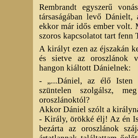
Rembrandt egyszerű vonás
társaságában levő Dánielt, 
ekkor már idős ember volt. 
szoros kapcsolatot tart fenn
A királyt ezen az éjszakán k
és sietve az oroszlánok 
hangon kiáltott Dánielnek:
- „...Dániel, az élő Isten
szüntelen szolgálsz, me
oroszlánoktól?
Akkor Dániel szólt a királyn
- Király, örökké élj! Az én I
bezárta az oroszlánok szá
ártatlannak találtattam őelő