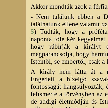
Akkor mondták azok a férfia
- Nem találunk ebben a D
találhatunk ellene valamit
az
5
) Tudták, hogy a próféta
naponta tőle kér kegyelmet 
hogy rábírják a királyt 
megparancsolja, hogy harmi
Istentől, se embertől, csak a 
A király nem látta át a r
Engedett a hízelgő szav
fontosságát hangsúlyozták, é
felismerte a törvényben az e
de addigi életmódján és Is