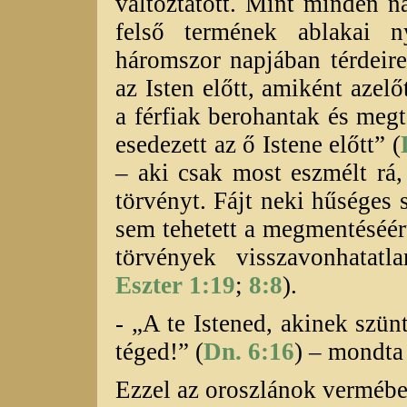
változtatott. Mint minden n
felső termének ablakai n
háromszor napjában térdeire 
az Isten előtt, amiként azel
a férfiak berohantak és megt
esedezett az ő Istene előtt” (
– aki csak most eszmélt rá,
törvényt. Fájt neki hűséges s
sem tehetett a megmentéséér
törvények visszavonhatat
Eszter 1:19
;
8:8
).
- „A te Istened, akinek szün
téged!” (
Dn. 6:16
) – mondta 
Ezzel az oroszlánok vermébe 